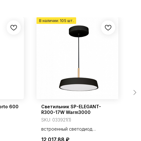
orto 600
Светильник SP-ELEGANT-
На
R300-17W Warm3000
T
SKU:
033921(1)
S
встроенный светодиод
мощность: 17 Вт
12 017,88
₽
1