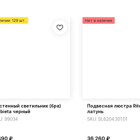
стенный светильник (бра)
Подвесная люстра Rit
lbieta черный
латунь
U:
99034
SKU:
SL6204.301.01
490
₽
36 260
₽