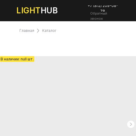
+7 (812) 209-08-
LIGHT
HUB
78
Обратный
звонок
Главная
Каталог