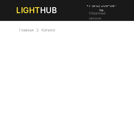
+7 (812) 209-08-
LIGHT
HUB
78
Обратный
звонок
Главная
Каталог