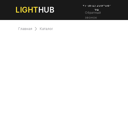
+7 (812) 209-08-
LIGHT
HUB
78
Обратный
звонок
Главная
Каталог