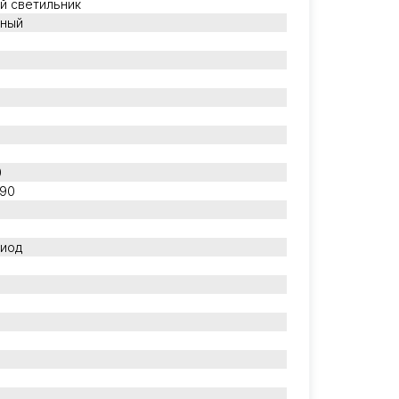
й светильник
зный
0
 90
диод