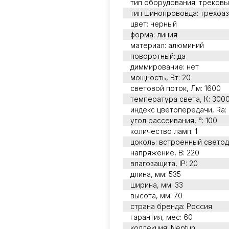
тип оборудования: трековы
тип шинопрововда: трехфа
цвет: черный
форма: линия
материал: алюминий
поворотный: да
диммирование: нет
мощность, Вт: 20
световой поток, Лм: 1600
температура света, К: 300
индекс цветопередачи, Ra:
угол рассеивания, °: 100
количество ламп: 1
цоколь: встроенный свето
напряжение, В: 220
влагозащита, IP: 20
длина, мм: 535
ширина, мм: 33
высота, мм: 70
страна бренда: Россия
гарантия, мес: 60
коллекция: Neptun