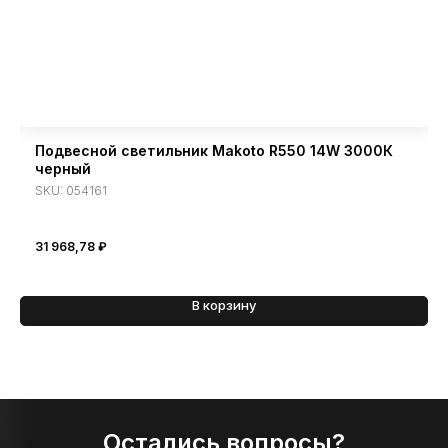
Подвесной светильник Makoto R550 14W 3000К
черный
SKU:
054161
31 968,78
₽
В корзину
Остались вопросы?