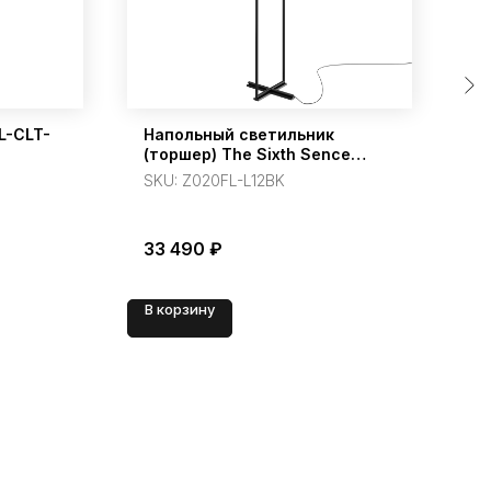
L-CLT-
Напольный светильник
По
(торшер) The Sixth Sence
GU
черный
SKU:
Z020FL-L12BK
S
33 490
₽
1
В корзину
В 