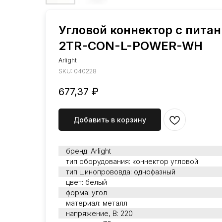
Угловой коннектор с пита
2TR-CON-L-POWER-WH
Arlight
SKU:
040228
677,37
₽
Добавить в корзину
бренд: Arlight
тип оборудования: коннектор угловой
тип шинопрововда: однофазный
цвет: белый
форма: угол
материал: металл
напряжение, В: 220