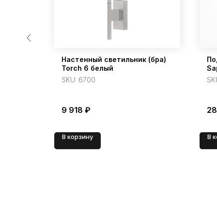
ь
Настенный светильник (бра)
По
Torch 6 белый
Sa
SKU:
6700
SK
9 918
₽
28
В корзину
В 