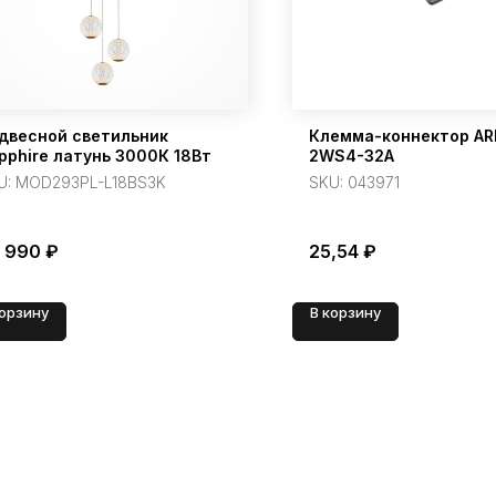
двесной светильник
Клемма-коннектор AR
pphire латунь 3000К 18Вт
2WS4-32A
U:
MOD293PL-L18BS3K
SKU:
043971
 990
₽
25,54
₽
корзину
В корзину