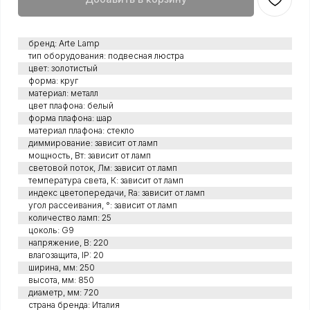
бренд: Arte Lamp
тип оборудования: подвесная люстра
цвет: золотистый
форма: круг
материал: металл
цвет плафона: белый
форма плафона: шар
материал плафона: стекло
диммирование: зависит от ламп
мощность, Вт: зависит от ламп
световой поток, Лм: зависит от ламп
температура света, К: зависит от ламп
индекс цветопередачи, Ra: зависит от ламп
угол рассеивания, °: зависит от ламп
количество ламп: 25
цоколь: G9
напряжение, В: 220
влагозащита, IP: 20
ширина, мм: 250
высота, мм: 850
диаметр, мм: 720
страна бренда: Италия