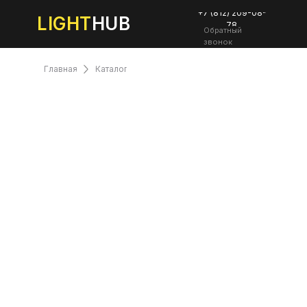
+7 (812) 209-08-
LIGHT
HUB
78
Обратный
звонок
Главная
Каталог