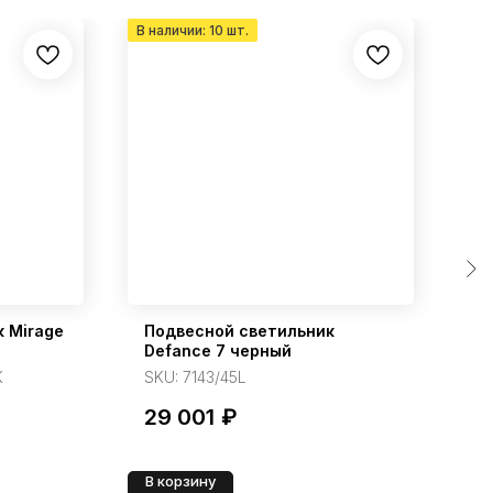
 Mirage
Подвесной светильник
По
Defance 7 черный
ч
K
SKU:
7143/45L
S
29 001
₽
4
В корзину
В 