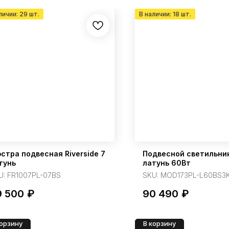
стра подвесная Riverside 7
Подвесной светильник
тунь
латунь 60Вт
U:
FR1007PL-07BS
SKU:
MOD173PL-L60BS3
9 500
₽
90 490
₽
корзину
В корзину