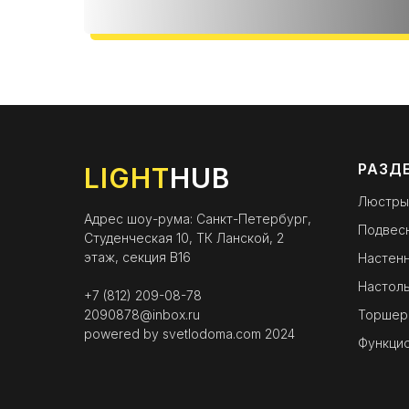
РАЗД
LIGHT
HUB
Люстры
Адрес шоу-рума: Санкт-Петербург,
Подвес
Студенческая 10, ТК Ланской, 2
этаж, секция B16
Настенн
Настоль
+7 (812) 209-08-78
2090878@inbox.ru
Торшер
powered by
svetlodoma.com
2024
Функци