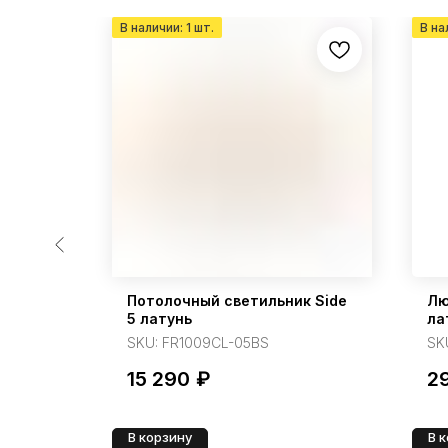
 Tier
Потолочный светильник Side
Лю
5 латунь
ла
SKU:
FR1009CL-05BS
SK
15 290
₽
2
В корзину
В 