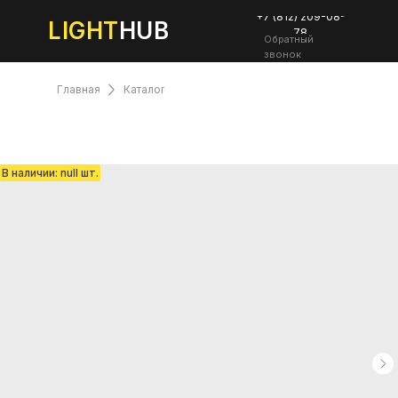
+7 (812) 209-08-
LIGHT
HUB
78
Обратный
звонок
Главная
Каталог