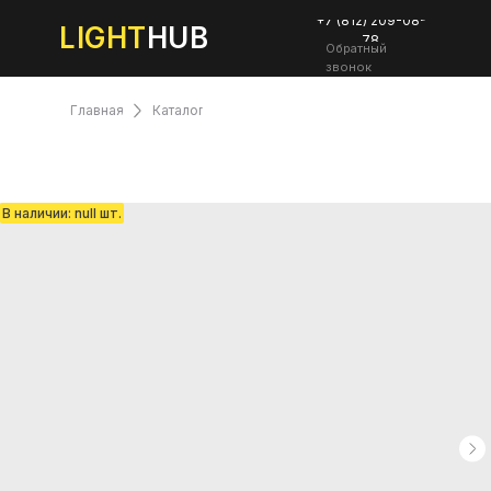
+7 (812) 209-08-
LIGHT
HUB
78
Обратный
звонок
Главная
Каталог