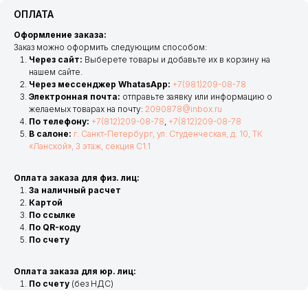
ОПЛАТА
Оформление заказа:
Заказ можно оформить следующим способом:
Через сайт:
Выберете товары и добавьте их в корзину на
нашем сайте.
Через мессенджер WhatasApp:
+7(981)209-08-78
Электронная почта:
отправьте заявку или информацию о
желаемых товарах на почту:
2090878@inbox.ru
По телефону:
+7(812)209-08-78
,
+7(812)209-08-78
В салоне:
г. Санкт-Петербург, ул. Студенческая, д. 10, ТК
«Ланской», 3 этаж, секция С1.1
Оплата заказа для физ. лиц:
За наличный расчет
Картой
По ссылке
По QR-коду
По счету
Оплата заказа для юр. лиц:
По счету
(без НДС)