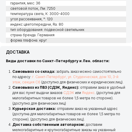
гарантия, мес: 36
световой поток, Лм: 7250
температура света, К: 3000-4000
угол рассеивания, °: 120
индекс цветопередачи, Ra: 80
тип оборудования: подвесной светильник
страна бренда: Германия
форма плафона: круг
ДОСТАВКА
Виды доставки по Санкт-Петербургу и Лен. области:
Самовывоз со склада:
забрать заказ можно самостоятельно
по адресу:
г. Санкт-Петербург, ул. Студенческая, дом 10, 3-й
этаж, секция С6
(доступно для физических и юридических лиц).
Самовывоз из ПВЗ (СДЭК, Яндекс):
отправим заказ в удобный
для вас пункт выдачи заказов
СДЭК
или
Яндекс
. (доступна для
малогабаритных товаров не более 1,5 метра по стороне).
(доступно для физических лиц)
Курьерская доставка:
отправим заказ на указанный адрес
(доступна для малогабаритных товаров не более 1,5 метра по
стороне). (доступно для физических лиц).
Доставка собственным автопарком:
доставим
мелкогабаритные и крупногабаритные заказы на указанный