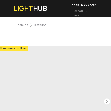
+7 (812) 209-08-
LIGHT
HUB
78
Обратный
звонок
Главная
Каталог