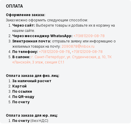
ОПЛАТА
Оформление заказа:
Заказ можно оформить следующим способом:
Через сайт:
Выберете товары и добавьте их в корзину на
нашем сайте.
Через мессенджер WhatasApp:
+7(981)209-08-78
Электронная почта:
отправьте заявку или информацию о
желаемых товарах на почту:
2090878@inbox.ru
По телефону:
+7(812)209-08-78
,
+7(812)209-08-78
В салоне:
г. Санкт-Петербург, ул. Студенческая, д. 10, ТК
«Ланской», 3 этаж, секция С1.1
Оплата заказа для физ. лиц:
За наличный расчет
Картой
По ссылке
По QR-коду
По счету
Оплата заказа для юр. лиц:
По счету
(без НДС)