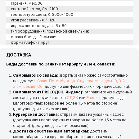
гарантия, мес: 36
световой поток, Лм: 2100
температура света, К: 3000-4000
угол рассеивания, °: 120
индекс цветопередачи, Ra: 80
тип оборудования: подвесной светильник
страна бренда: Германия
форма плафона: круг
ДОСТАВКА
Виды доставки по Санкт-Петербургу и Лен. области:
Самовывоз со склада:
забрать заказ можно самостоятельно
по адресу:
г. Санкт-Петербург, ул. Студенческая, дом 10, 3-й
этаж, секция С6
(доступно для физических и юридических лиц).
Самовывоз из ПВЗ (СДЭК, Яндекс):
отправим заказ в удобный
для вас пункт выдачи заказов
СДЭК
или
Яндекс
. (доступна для
малогабаритных товаров не более 1,5 метра по стороне).
(доступно для физических лиц)
Курьерская доставка:
отправим заказ на указанный адрес
(доступна для малогабаритных товаров не более 1,5 метра по
стороне). (доступно для физических лиц).
Доставка собственным автопарком:
доставим
мелкогабаритные и крупногабаритные заказы на указанный