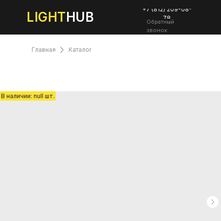
+7 (812) 209-08-
LIGHT
HUB
78
Обратный
звонок
Главная
Каталог