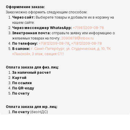
Оформление заказа:
Заказ можно оформить следующим способом:
Через сайт:
Выберете товары и добавьте их в корзину на
нашем сайте.
Через мессенджер WhatasApp:
+7(981)209-08-78
Электронная почта:
отправьте заявку или информацию о
желаемых товарах на почту:
2090878@inbox.ru
По телефону:
+7(812)209-08-78
,
+7(812)209-08-78
В салоне:
г. Санкт-Петербург, ул. Студенческая, д. 10, ТК
«Ланской», 3 этаж, секция С1.1
Оплата заказа для физ. лиц:
За наличный расчет
Картой
По ссылке
По QR-коду
По счету
Оплата заказа для юр. лиц:
По счету
(без НДС)