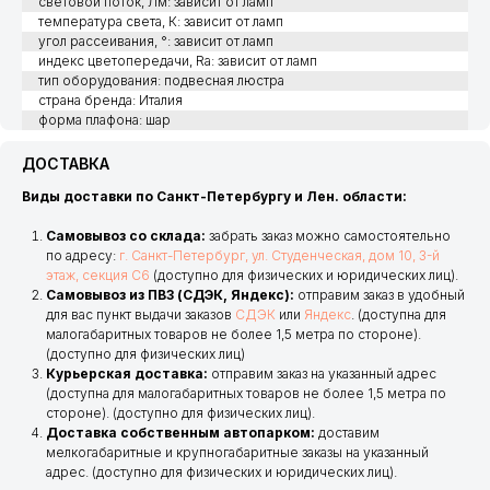
световой поток, Лм: зависит от ламп
температура света, К: зависит от ламп
угол рассеивания, °: зависит от ламп
индекс цветопередачи, Ra: зависит от ламп
тип оборудования: подвесная люстра
страна бренда: Италия
форма плафона: шар
ДОСТАВКА
Виды доставки по Санкт-Петербургу и Лен. области:
Самовывоз со склада:
забрать заказ можно самостоятельно
по адресу:
г. Санкт-Петербург, ул. Студенческая, дом 10, 3-й
этаж, секция С6
(доступно для физических и юридических лиц).
Самовывоз из ПВЗ (СДЭК, Яндекс):
отправим заказ в удобный
для вас пункт выдачи заказов
СДЭК
или
Яндекс
. (доступна для
малогабаритных товаров не более 1,5 метра по стороне).
(доступно для физических лиц)
Курьерская доставка:
отправим заказ на указанный адрес
(доступна для малогабаритных товаров не более 1,5 метра по
стороне). (доступно для физических лиц).
Доставка собственным автопарком:
доставим
мелкогабаритные и крупногабаритные заказы на указанный
адрес. (доступно для физических и юридических лиц).