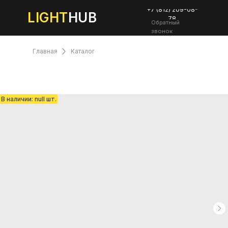
+7 (812) 209-08-
LIGHT
HUB
78
Обратный
звонок
Главная
Каталог