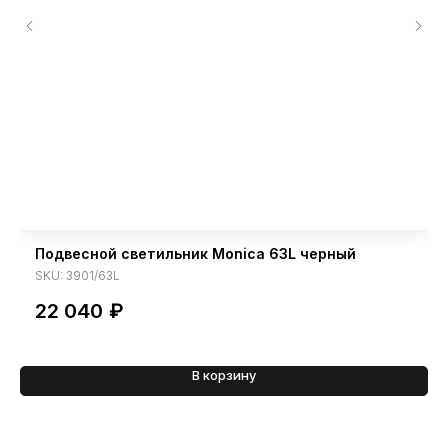
Подвесной светильник Monica 63L черный
SKU:
3901/63L
22 040
₽
В корзину