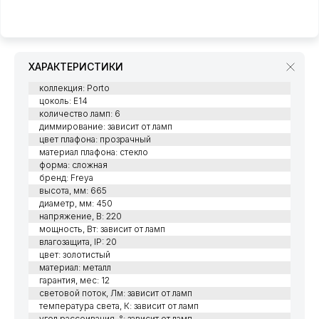
ХАРАКТЕРИСТИКИ
коллекция: Porto
цоколь: E14
количество ламп: 6
диммирование: зависит от ламп
цвет плафона: прозрачный
материал плафона: стекло
форма: сложная
бренд: Freya
высота, мм: 665
диаметр, мм: 450
напряжение, В: 220
мощность, Вт: зависит от ламп
влагозащита, IP: 20
цвет: золотистый
материал: металл
гарантия, мес: 12
световой поток, Лм: зависит от ламп
температура света, К: зависит от ламп
угол рассеивания, °: зависит от ламп