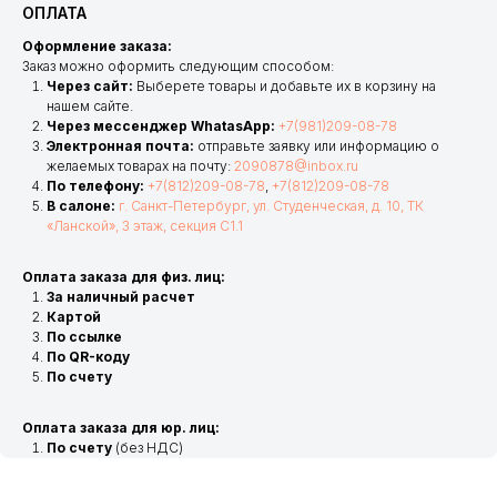
ОПЛАТА
Оформление заказа:
Заказ можно оформить следующим способом:
Через сайт:
Выберете товары и добавьте их в корзину на
нашем сайте.
Через мессенджер WhatasApp:
+7(981)209-08-78
Электронная почта:
отправьте заявку или информацию о
желаемых товарах на почту:
2090878@inbox.ru
По телефону:
+7(812)209-08-78
,
+7(812)209-08-78
В салоне:
г. Санкт-Петербург, ул. Студенческая, д. 10, ТК
«Ланской», 3 этаж, секция С1.1
Оплата заказа для физ. лиц:
За наличный расчет
Картой
По ссылке
По QR-коду
По счету
Оплата заказа для юр. лиц:
По счету
(без НДС)