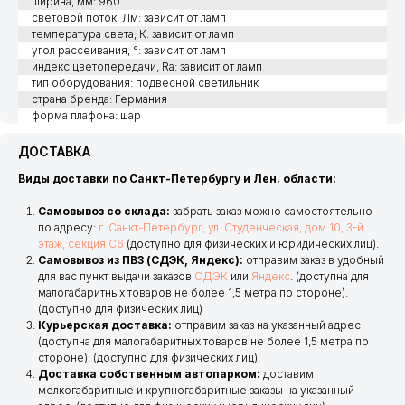
ширина, мм: 960
световой поток, Лм: зависит от ламп
температура света, К: зависит от ламп
угол рассеивания, °: зависит от ламп
индекс цветопередачи, Ra: зависит от ламп
тип оборудования: подвесной светильник
страна бренда: Германия
форма плафона: шар
ДОСТАВКА
Виды доставки по Санкт-Петербургу и Лен. области:
Самовывоз со склада:
забрать заказ можно самостоятельно
по адресу:
г. Санкт-Петербург, ул. Студенческая, дом 10, 3-й
этаж, секция С6
(доступно для физических и юридических лиц).
Самовывоз из ПВЗ (СДЭК, Яндекс):
отправим заказ в удобный
для вас пункт выдачи заказов
СДЭК
или
Яндекс
. (доступна для
малогабаритных товаров не более 1,5 метра по стороне).
(доступно для физических лиц)
Курьерская доставка:
отправим заказ на указанный адрес
(доступна для малогабаритных товаров не более 1,5 метра по
стороне). (доступно для физических лиц).
Доставка собственным автопарком:
доставим
мелкогабаритные и крупногабаритные заказы на указанный