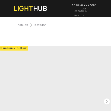
+7 (812) 209-08-
LIGHT
HUB
78
Обратный
звонок
Главная
Каталог