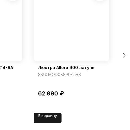
214-6A
Люстра Alloro 900 латунь
По
л
SKU:
MOD088PL-15BS
S
62 990
₽
2
В корзину
В 