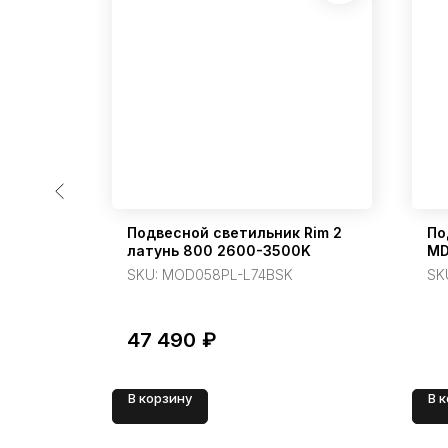
ches
Подвесной светильник Rim 2
По
латунь 800 2600-3500K
MD
SKU:
MOD058PL-L74BSK
SK
47 490
₽
В корзину
В 