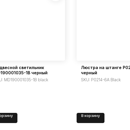
двесной светильник
Люстра на штанге P0
190001035-1B черный
черный
U:
MD190001035-1B black
SKU:
P0214-6A Black
корзину
В корзину