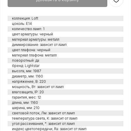
коллекция: Loft
цоколь: E14
количество ламп: 1
цвет арматуры: черный
материал арматуры: металл
диммирование: зависит от ламп
цвет плафона: черный
материал плафона: металл
поворотный: да
бренд: Lightstar
высота, мм: 1987
диаметр, мм: 1160
напряжение, В: 220
мощность, Вт: зависит от ламп
влагозащита, IP: 20
гарантия, мес: 12
длина, мм: 1160
ширина, мм: 210
световой поток, Лм: зависит от ламп
температура света, К: зависит от ламп
угол рассеивания, °: зависит от ламп
индекс цветопередачи, Ra: зависит от ламп