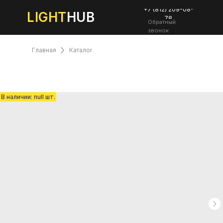
+7 (812) 209-08-
LIGHT
HUB
78
Обратный
звонок
Главная
Каталог