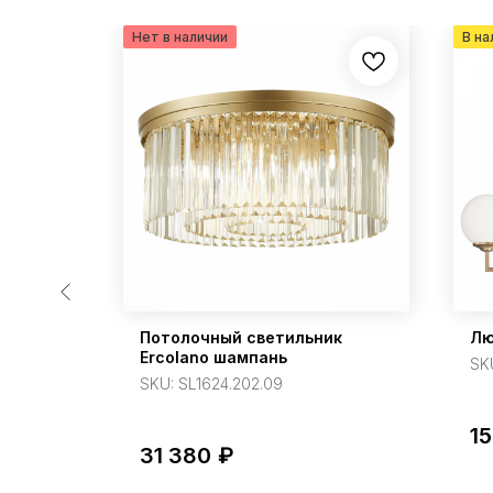
mmer
Потолочный светильник
Лю
Ercolano шампань
SK
SKU:
SL1624.202.09
15
31 380
₽