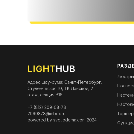
РАЗД
LIGHT
HUB
Люстры
Адрес шоу-рума: Санкт-Петербург,
Подвес
Студенческая 10, ТК Ланской, 2
этаж, секция B16
Настенн
Настоль
+7 (812) 209-08-78
2090878@inbox.ru
Торшер
powered by
svetlodoma.com
2024
Функци