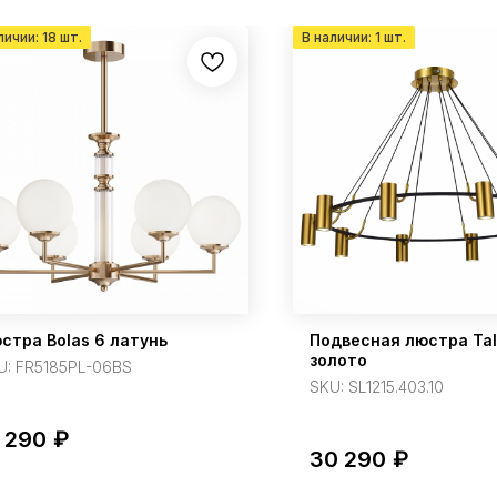
стра Bolas 6 латунь
Подвесная люстра Tal
золото
U:
FR5185PL-06BS
SKU:
SL1215.403.10
 290
₽
30 290
₽