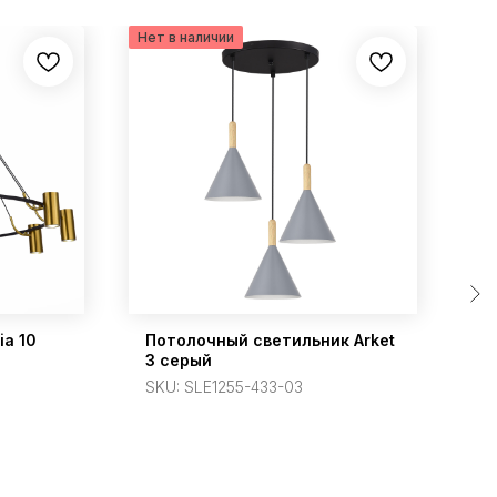
ia 10
Потолочный светильник Arket
Л
3 серый
л
SKU:
SLE1255-433-03
S
3