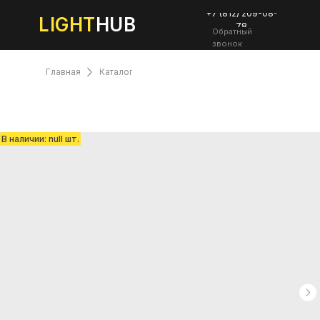
+7 (812) 209-08-
LIGHT
HUB
78
Обратный
звонок
Главная
Каталог