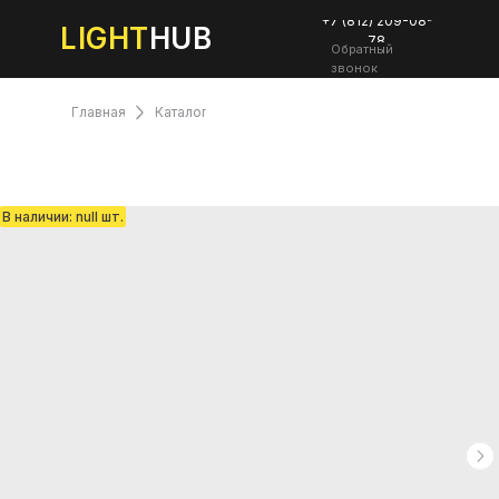
+7 (812) 209-08-
LIGHT
HUB
78
Обратный
звонок
Главная
Каталог