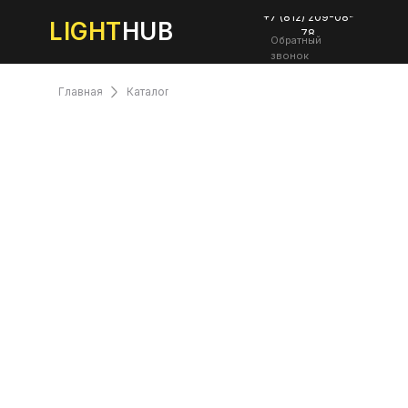
+7 (812) 209-08-
LIGHT
HUB
78
Обратный
звонок
Главная
Каталог