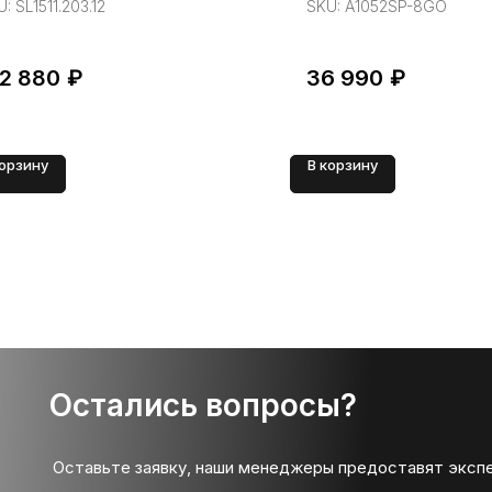
U:
SL1511.203.12
SKU:
A1052SP-8GO
22 880
₽
36 990
₽
корзину
В корзину
Остались вопросы?
Оставьте заявку, наши менеджеры предоставят эксп