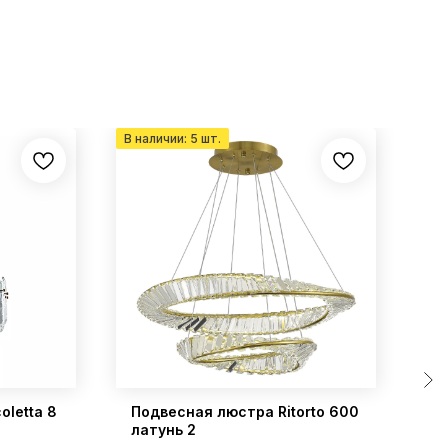
oletta 8
Подвесная люстра Ritorto 600
По
латунь 2
6