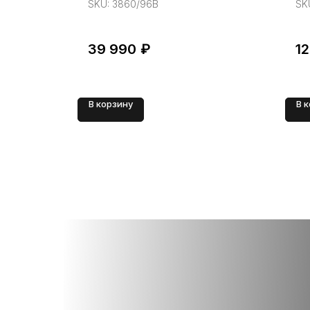
SKU:
3860/96B
SK
39 990
₽
1
В корзину
В 