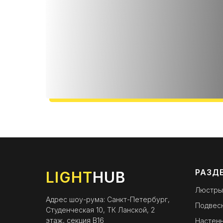
РАЗД
LIGHT
HUB
Люстры
Адрес шоу-рума: Санкт-Петербург,
Подвес
Студенческая 10, ТК Ланской, 2
этаж, секция B16
Настенн