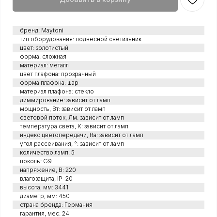
бренд: Maytoni
тип оборудования: подвесной светильник
цвет: золотистый
форма: сложная
материал: металл
цвет плафона: прозрачный
форма плафона: шар
материал плафона: стекло
диммирование: зависит от ламп
мощность, Вт: зависит от ламп
световой поток, Лм: зависит от ламп
температура света, К: зависит от ламп
индекс цветопередачи, Ra: зависит от ламп
угол рассеивания, °: зависит от ламп
количество ламп: 5
цоколь: G9
напряжение, В: 220
влагозащита, IP: 20
высота, мм: 3441
диаметр, мм: 450
страна бренда: Германия
гарантия, мес: 24