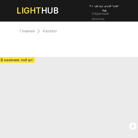
+7 (812) 209-08-
LIGHT
HUB
78
Обратный
звонок
Главная
Каталог