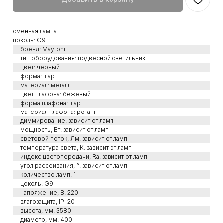
сменная лампа
цоколь: G9
бренд: Maytoni
тип оборудования: подвесной светильник
цвет: черный
форма: шар
материал: металл
цвет плафона: бежевый
форма плафона: шар
материал плафона: ротанг
диммирование: зависит от ламп
мощность, Вт: зависит от ламп
световой поток, Лм: зависит от ламп
температура света, К: зависит от ламп
индекс цветопередачи, Ra: зависит от ламп
угол рассеивания, °: зависит от ламп
количество ламп: 1
цоколь: G9
напряжение, В: 220
влагозащита, IP: 20
высота, мм: 3580
диаметр, мм: 400