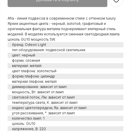
Afra - линия подвесов в современном стиле с оттенком luxury.
Яркие акцентные цвета - черный, золотой, графитовый и
оригинальная фактура металла подчеркивают элитарный стиль
моделей. В моделях используется сменная светодиодная лампа
цоколь GU10 мощность 5W.
бренд: Odeon Light
тип оборудования: подвесной светильник
цвет: черный
форма: сложная
материал: металл
цвет плафона: золотистый
форма плафона: цилиндр
материал плафона: металл
диммирование: зависит от ламп
мощность, Вт: зависит от ламп
световой поток, Лм: зависит от ламп
температура света, К: зависит от ламп
индекс цветопередачи, Ra: зависит от ламп
угол рассеивания, °: зависит от ламп
количество ламп: 1
цоколь: GU10
напряжение, В: 220