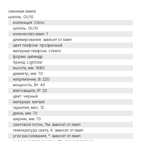
сменная лампа
цоколь: GU10
коллекция: Cilino
цоколь: GU10
количество ламп: 1
диммирование: зависит от ламп
цвет плафона: прозрачный
материал плафона: стекло
форма: цилиндр
бренд: Lightstar
высота, мм: 1680
диаметр, мм: 70
напряжение, В: 220
мощность, Вт: 40
влагозащита, IP: 20
цвет: черный
материал: металл
гарантия, мес: 12
длина, мм: 70
ширина, мм: 70
световой поток, Лм: зависит от ламп
температура света, К: зависит от ламп
угол рассеивания, °: зависит от ламп