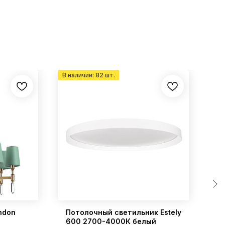
ndon
Потолочный светильник Estely
Лю
600 2700-4000К белый
л