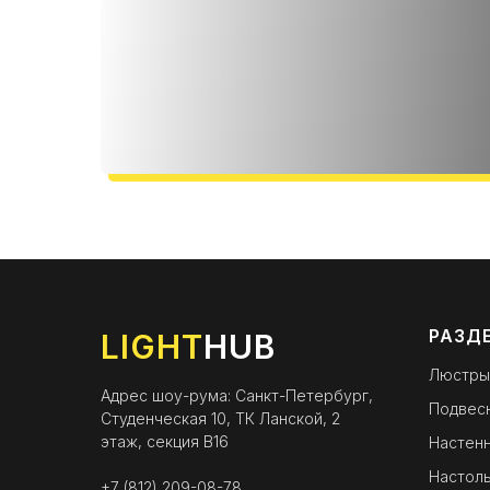
РАЗД
LIGHT
HUB
Люстры
Адрес шоу-рума: Санкт-Петербург,
Подвес
Студенческая 10, ТК Ланской, 2
этаж, секция B16
Настенн
Настоль
+7 (812) 209-08-78