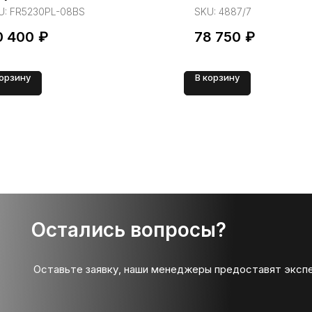
U:
FR5230PL-08BS
SKU:
4887/7
0 400
₽
78 750
₽
корзину
В корзину
Остались вопросы?
Оставьте заявку, наши менеджеры предоставят эксп