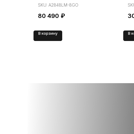
SKU:
A2848LM-8GO
SK
80 490
₽
3
В корзину
В 