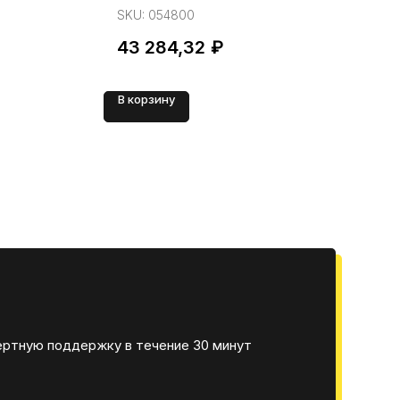
SKU:
054800
S
43 284,32
₽
2
В корзину
В 
ертную поддержку в течение 30 минут