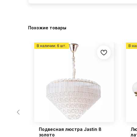
Похожие товары
resia
Подвесная люстра Jastin 8
Лю
золото
ла