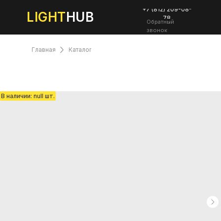
+7 (812) 209-08-
LIGHT
HUB
78
Обратный
звонок
Главная
Каталог