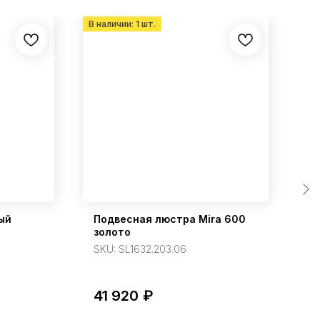
ый
Подвесная люстра Mira 600
П
золото
1
SKU:
SL1632.203.06
S
41 920
₽
2