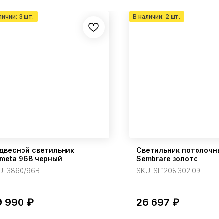
двесной светильник
Светильник потолочн
meta 96B черный
Sembrare золото
U:
3860/96B
SKU:
SL1208.302.09
9 990
₽
26 697
₽