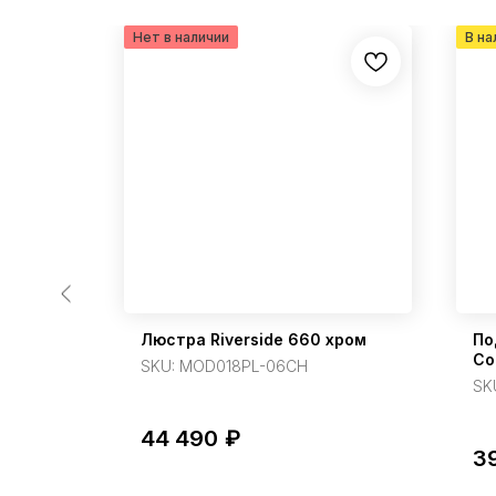
ni 9
Люстра Riverside 660 хром
По
Co
SKU:
MOD018PL-06CH
SK
44 490
₽
3