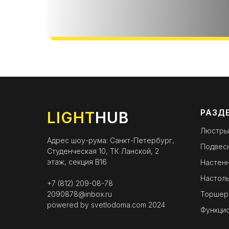
РАЗД
LIGHT
HUB
Люстры
Адрес шоу-рума: Санкт-Петербург,
Подвес
Студенческая 10, ТК Ланской, 2
этаж, секция B16
Настенн
Настоль
+7 (812) 209-08-78
2090878@inbox.ru
Торшер
powered by
svetlodoma.com
2024
Функци