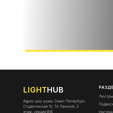
РАЗД
LIGHT
HUB
Люстры
Адрес шоу-рума: Санкт-Петербург,
Подвес
Студенческая 10, ТК Ланской, 2
этаж, секция B16
Настенн