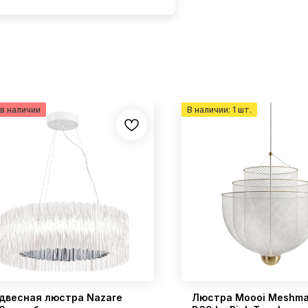
двесная люстра Nazare
Люстра Moooi Meshma