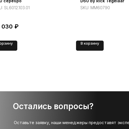
0 серебро
D60 by Rick Tegelaar
U:
SL6012.103.01
SKU:
MM60790
1 030
₽
корзину
В корзину
Остались вопросы?
Оставьте заявку, наши менеджеры предоставят эксп