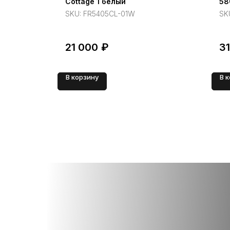
Cottage 1 белый
58
SKU:
FR5405CL-01W
SK
21 000
₽
3
В корзину
В 