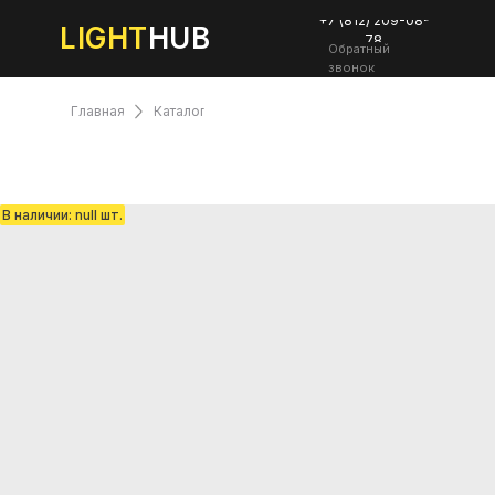
+7 (812) 209-08-
LIGHT
HUB
78
Обратный
звонок
Главная
Каталог