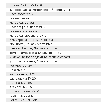
бренд: Delight Collection
тип оборудования: подвесной светильник
цвет: золотистый
форма: линия
материал: металл
цвет плафона: прозрачный
форма плафона: шар
материал плафона: стекло
диммирование: зависит от ламп
мощность, Вт: зависит от ламп
световой поток, Лм: зависит от ламп
температура света, К: зависит от ламп
индекс цветопередачи, Ra: зависит от ламп
угол рассеивания, °: зависит от ламп
количество ламп: 1
цоколь: G4
напряжение, В: 220
влагозащита, IP: 20
высота, мм: 180
диаметр, мм: 150
страна бренда: Китай
гарантия, мес: 12
коллекция: Ball Sola