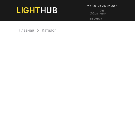
+7 (812) 209-08-
LIGHT
HUB
78
Обратный
звонок
Главная
Каталог