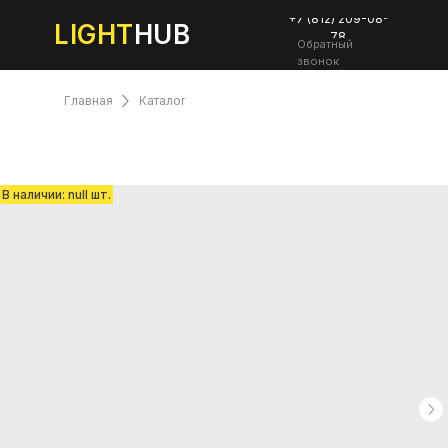
+7 (812) 209-08-
LIGHT
HUB
78
Обратный
звонок
Главная
Каталог