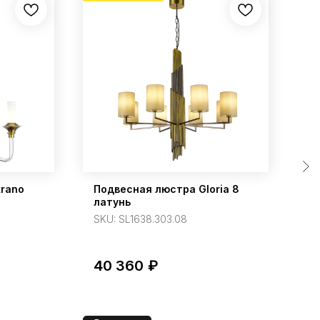
trano
Подвесная люстра Gloria 8
По
латунь
6
SKU:
SL1638.303.08
S
40 360
₽
2