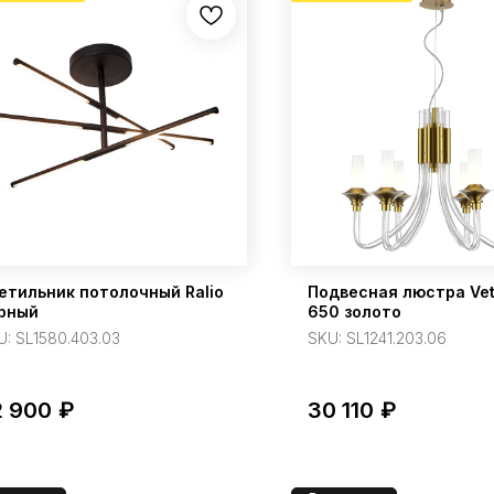
етильник потолочный Ralio
Подвесная люстра Ve
рный
650 золото
U:
SL1580.403.03
SKU:
SL1241.203.06
2 900
₽
30 110
₽