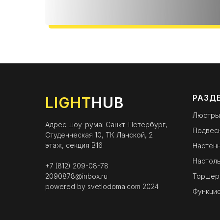
РАЗД
LIGHT
HUB
Люстры
Адрес шоу-рума: Санкт-Петербург,
Подвес
Студенческая 10, ТК Ланской, 2
этаж, секция B16
Настенн
Настоль
+7 (812) 209-08-78
2090878@inbox.ru
Торшер
powered by
svetlodoma.com
2024
Функци