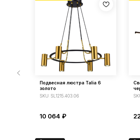
o 600
Подвесная люстра Talia 6
Св
золото
че
SKU:
SL1215.403.06
SK
10 064
₽
2