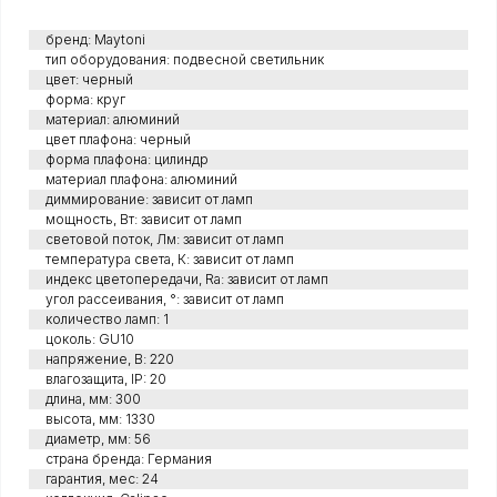
бренд: Maytoni
тип оборудования: подвесной светильник
цвет: черный
форма: круг
материал: алюминий
цвет плафона: черный
форма плафона: цилиндр
материал плафона: алюминий
диммирование: зависит от ламп
мощность, Вт: зависит от ламп
световой поток, Лм: зависит от ламп
температура света, К: зависит от ламп
индекс цветопередачи, Ra: зависит от ламп
угол рассеивания, °: зависит от ламп
количество ламп: 1
цоколь: GU10
напряжение, В: 220
влагозащита, IP: 20
длина, мм: 300
высота, мм: 1330
диаметр, мм: 56
страна бренда: Германия
гарантия, мес: 24