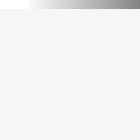
РАЗД
LIGHT
HUB
Люстры
Адрес шоу-рума: Санкт-Петербург,
Подвес
Студенческая 10, ТК Ланской, 2
этаж, секция B16
Настенн
Настоль
+7 (812) 209-08-78
2090878@inbox.ru
Торшер
powered by
svetlodoma.com
2024
Функци