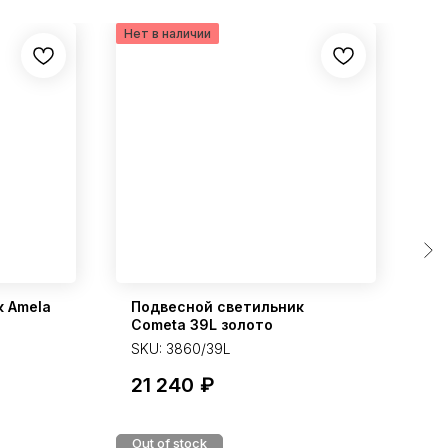
к Amela
Подвесной светильник
П
Cometa 39L золото
M
SKU:
3860/39L
S
21 240
₽
Out of stock
В 