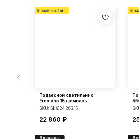
к Weave
Подвесной светильник
По
Ercolano 15 шампань
55
3K
SKU:
SL1624.203.15
SK
22 860
₽
25
В корзину
В 