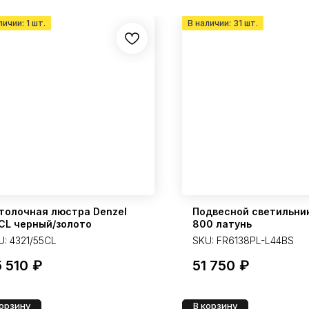
толочная люстра Denzel
Подвесной светильни
CL черный/золото
800 латунь
U:
4321/55CL
SKU:
FR6138PL-L44BS
 510
₽
51 750
₽
корзину
В корзину