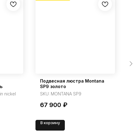
Подвесная люстра Montana
По
ь
SP9 золото
ла
n nickel
SKU:
MONTANA SP9
S
67 900
₽
5
В корзину
В 