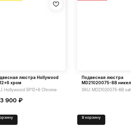
двесная люстра Hollywood
Подвесная люстра
12+6 хром
MD21020075-8B никел
U:
Hollywood SP12+6 Chrome
SKU:
MD21020075-8B sati
43 900
₽
корзину
В корзину