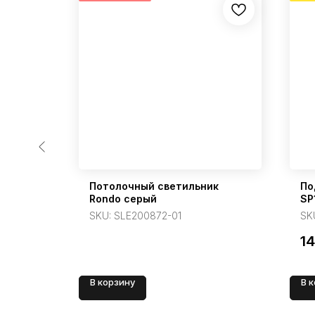
 Estely
Потолочный светильник
По
ый
Rondo серый
SP
SKU:
SLE200872-01
SK
1
В корзину
В 