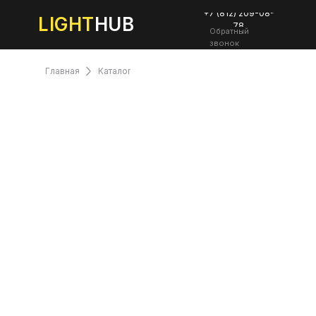
+7 (812) 209-08-
LIGHT
HUB
78
Обратный
звонок
Главная
Каталог