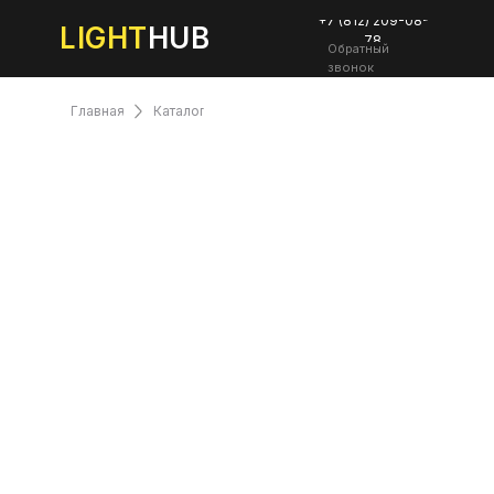
+7 (812) 209-08-
LIGHT
HUB
78
Обратный
звонок
Главная
Каталог