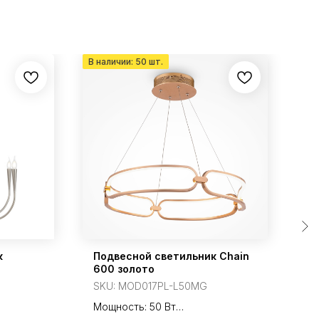
к
Подвесной светильник Chain
По
600 золото
х
SKU:
MOD017PL-L50MG
S
Мощность: 50 Вт