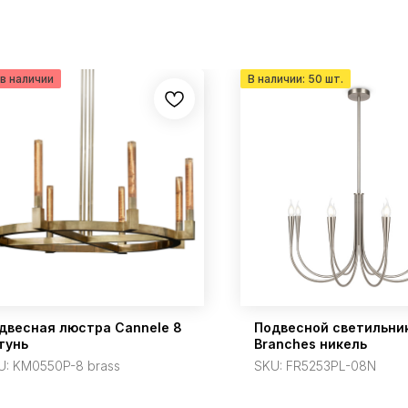
двесная люстра Cannele 8
Подвесной светильни
тунь
Branches никель
U:
KM0550P-8 brass
SKU:
FR5253PL-08N