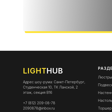
РАЗД
LIGHT
HUB
Люстры
Адрес шоу-рума: Санкт-Петербург,
Подвес
Студенческая 10, ТК Ланской, 2
этаж, секция B16
Настенн
Настоль
+7 (812) 209-08-78
2090878@inbox.ru
Торшер