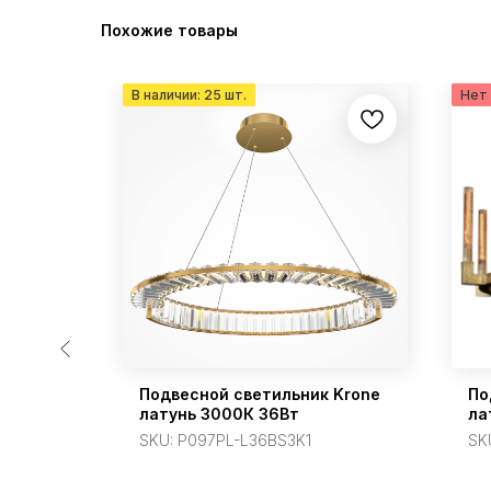
Похожие товары
хром
Подвесной светильник Krone
По
латунь 3000К 36Вт
ла
SKU:
P097PL-L36BS3K1
SK