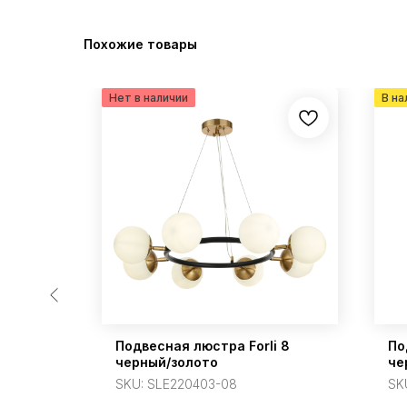
Похожие товары
Подвесная люстра Forli 8
По
черный/золото
че
SKU:
SLE220403-08
SK