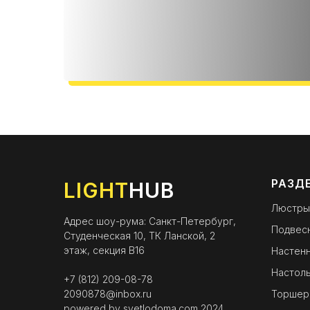
РАЗД
LIGHT
HUB
Люстры
Адрес шоу-рума: Санкт-Петербург,
Подвес
Студенческая 10, ТК Ланской, 2
этаж, секция B16
Настенн
Настоль
+7 (812) 209-08-78
2090878@inbox.ru
Торшер
powered by
svetlodoma.com
2024