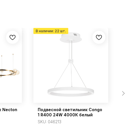
к Necton
Подвесной светильник Congo
По
1 R400 24W 4000К белый
S
SKU:
046213
2