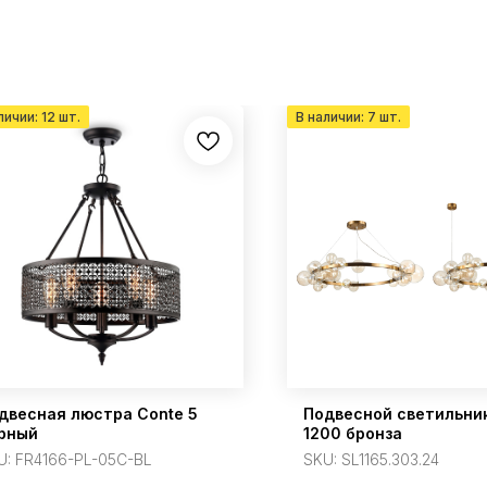
двесная люстра Conte 5
Подвесной светильни
рный
1200 бронза
U:
FR4166-PL-05C-BL
SKU:
SL1165.303.24