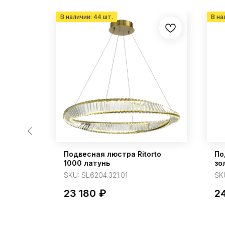
 Rim
Подвесная люстра Ritorto
По
0K
1000 латунь
зо
SKU:
SL6204.321.01
SK
23 180
₽
2