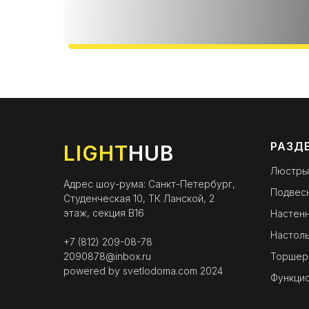
РАЗД
LIGHT
HUB
Люстры
Адрес шоу-рума: Санкт-Петербург,
Подвес
Студенческая 10, ТК Ланской, 2
этаж, секция B16
Настенн
Настоль
+7 (812) 209-08-78
2090878@inbox.ru
Торшер
powered by
svetlodoma.com
2024
Функци