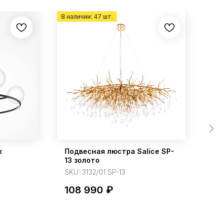
к
Подвесная люстра Salice SP-
По
13 золото
12
SKU:
3132/01 SP-13
S
108 990
₽
4