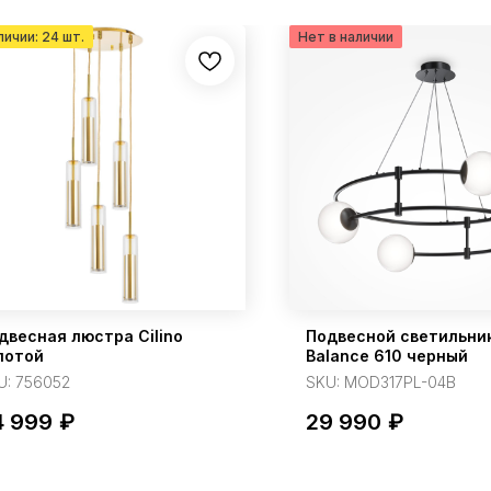
двесная люстра Cilino
Подвесной светильни
лотой
Balance 610 черный
U:
756052
SKU:
MOD317PL-04B
4 999
₽
29 990
₽