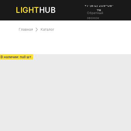
+7 (812) 209-08-
LIGHT
HUB
78
Обратный
звонок
Главная
Каталог