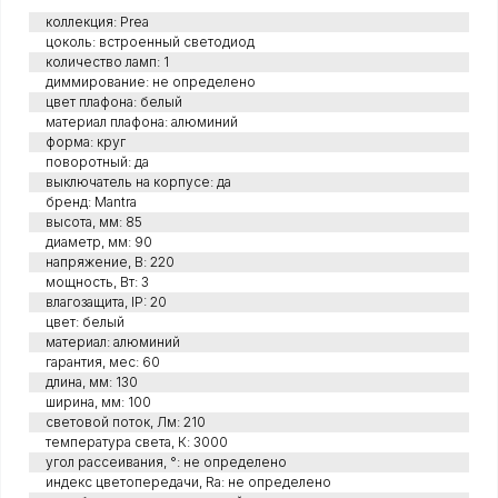
коллекция: Prea
цоколь: встроенный светодиод
количество ламп: 1
диммирование: не определено
цвет плафона: белый
материал плафона: алюминий
форма: круг
поворотный: да
выключатель на корпусе: да
бренд: Mantra
высота, мм: 85
диаметр, мм: 90
напряжение, В: 220
мощность, Вт: 3
влагозащита, IP: 20
цвет: белый
материал: алюминий
гарантия, мес: 60
длина, мм: 130
ширина, мм: 100
световой поток, Лм: 210
температура света, К: 3000
угол рассеивания, °: не определено
индекс цветопередачи, Ra: не определено