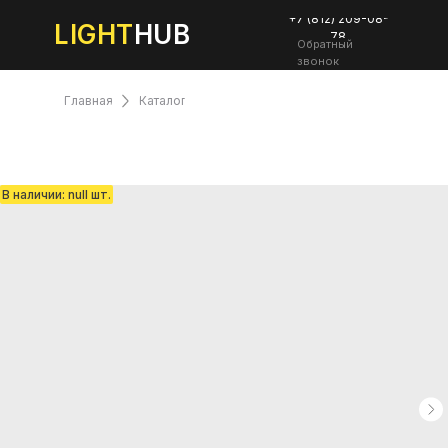
+7 (812) 209-08-
LIGHT
HUB
78
Обратный
звонок
Главная
Каталог