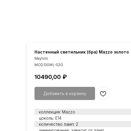
Настенный светильник (бра) Mazzo золото
Maytoni
MOD130WL-02G
10490,00
₽
Добавить в корзину
коллекция: Mazzo
цоколь: Е14
количество ламп: 2
диммирование: зависит от ламп