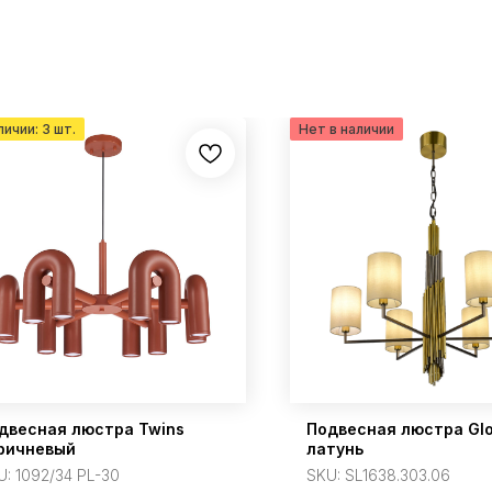
двесная люстра Twins
Подвесная люстра Glo
ричневый
латунь
U:
1092/34 PL-30
SKU:
SL1638.303.06