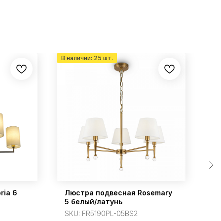
ria 6
Люстра подвесная Rosemary
П
5 белый/латунь
4
SKU:
FR5190PL-05BS2
S