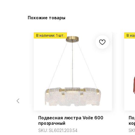
Похожие товары
ь
Подвесная люстра Voile 600
По
прозрачный
ко
SKU:
SL6021.203.54
SK