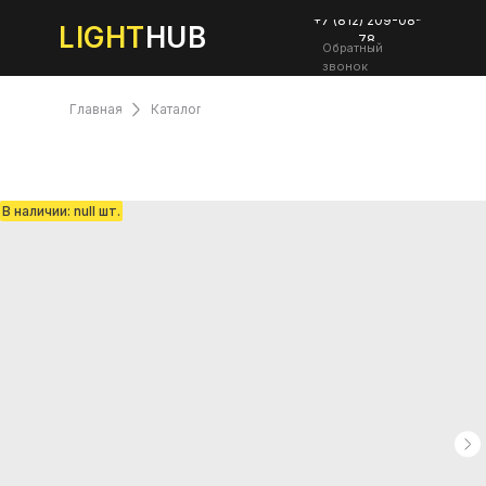
+7 (812) 209-08-
LIGHT
HUB
78
Обратный
звонок
Главная
Каталог