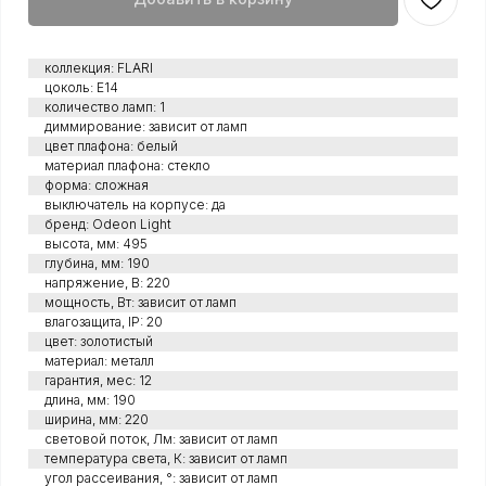
коллекция: FLARI
цоколь: Е14
количество ламп: 1
диммирование: зависит от ламп
цвет плафона: белый
материал плафона: стекло
форма: сложная
выключатель на корпусе: да
бренд: Odeon Light
высота, мм: 495
глубина, мм: 190
напряжение, В: 220
мощность, Вт: зависит от ламп
влагозащита, IP: 20
цвет: золотистый
материал: металл
гарантия, мес: 12
длина, мм: 190
ширина, мм: 220
световой поток, Лм: зависит от ламп
температура света, К: зависит от ламп
угол рассеивания, °: зависит от ламп